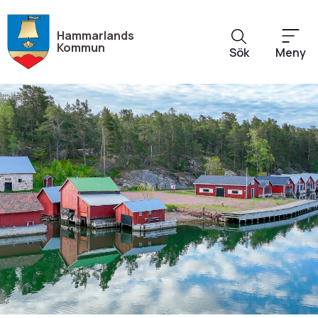
Hoppa
till
Hammarlands
huvudinnehåll
Kommun
Sök
Meny