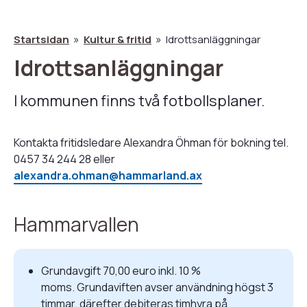
Startsidan
Kultur & fritid
Idrottsanläggningar
Idrottsanläggningar
Länkstig
I kommunen finns två fotbollsplaner.
Kontakta fritidsledare Alexandra Öhman för bokning tel.
0457 34 244 28 eller
alexandra.ohman@hammarland.ax
Hammarvallen
Grundavgift 70,00 euro inkl. 10 %
moms. Grundaviften avser användning högst 3
timmar, därefter debiteras timhyra på