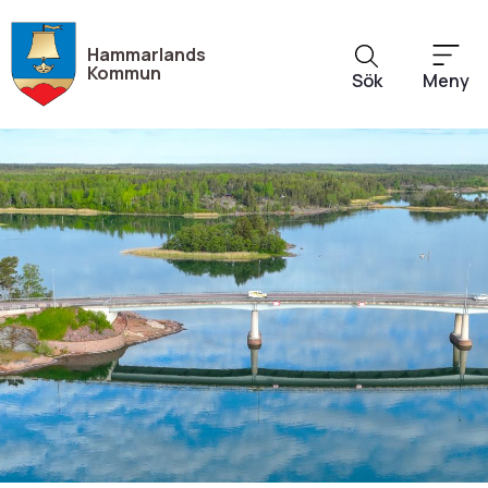
Hoppa
till
Hammarlands
huvudinnehåll
Kommun
Sök
Meny