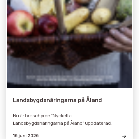
Landsbygdsnäringarna på Åland
Nu är broschyren ”Nyckeltal -
Landsbygdsnäringarna på Åland” uppdaterad.
16 juni 2026