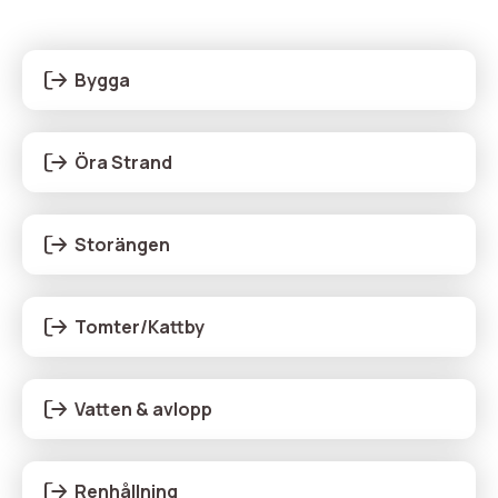
Bygga
Huvudmeny
Öra Strand
Storängen
Tomter/Kattby
Vatten & avlopp
Renhållning