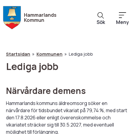
Hoppa
till
Hammarlands
huvudinnehåll
Kommun
Sök
Meny
Startsidan
Kommunen
Lediga jobb
Lediga jobb
Länkstig
Närvårdare demens
Hammarlands kommuns äldreomsorg söker en
närvårdare för tidsbundet vikariat på 79,74 %, med start
den 17.8.2026 eller enligt överenskommelse och
vikariatet sträcker sig till 30.5.2027, med eventuell
möjlighet till förlängning.