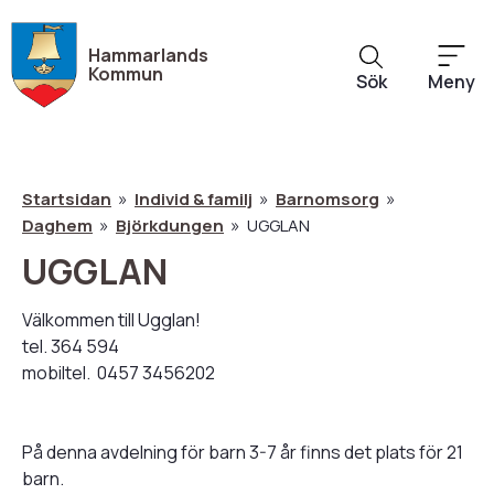
Hoppa
till
Hammarlands
huvudinnehåll
Kommun
Sök
Meny
Startsidan
Individ & familj
Barnomsorg
Daghem
Björkdungen
UGGLAN
Länkstig
UGGLAN
Välkommen till Ugglan!
tel. 364 594
mobiltel. 0457 3456202
På denna avdelning för barn 3-7 år finns det plats för 21
barn.