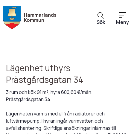
Hoppa
till
Hammarlands
huvudinnehåll
Kommun
Sök
Meny
Lägenhet uthyrs
Prästgårdsgatan 34
3 rum och kök 91 m², hyra 600,60 €/mån.
Prästgårdsgatan 34.
Lägenheten värms med el från radiatorer och
luftvärmepump. I hyran ingår varmvatten och
avfallshantering. Skriftliga ansökningar inlämnas till