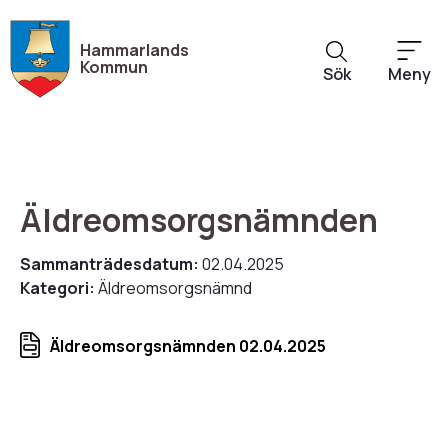
Hoppa
till
Hammarlands
huvudinnehåll
Kommun
Sök
Meny
Äldreomsorgsnämnden
Sammanträdesdatum:
02.04.2025
Kategori:
Äldreomsorgsnämnd
Äldreomsorgsnämnden 02.04.2025