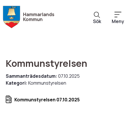
Hoppa
till
Hammarlands
huvudinnehåll
Kommun
Sök
Meny
Kommunstyrelsen
Sammanträdesdatum:
07.10.2025
Kategori:
Kommunstyrelsen
Kommunstyrelsen 07.10.2025